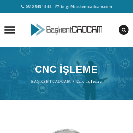
0312 543 14 44
bilgi@baskentcadcam.com
Skip
to
content
CNC IŞLEME
BAŞKENTCADCAM
>
Cnc Işleme