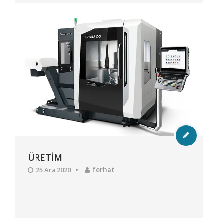
ÜRETİM
ferhat
25 Ara 2020